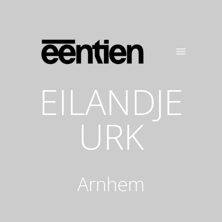
EILANDJE
URK
Arnhem