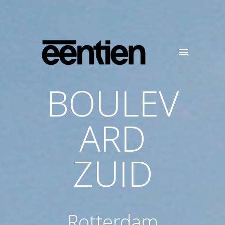
BOULEV
ARD
ZUID
Rotterdam