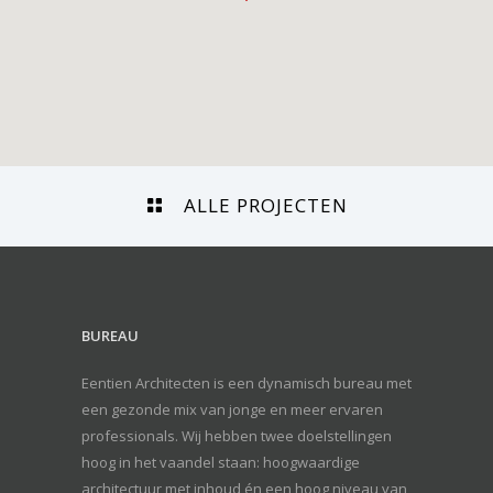
ALLE PROJECTEN
BUREAU
Eentien Architecten is een dynamisch bureau met
een gezonde mix van jonge en meer ervaren
professionals. Wij hebben twee doelstellingen
hoog in het vaandel staan: hoogwaardige
architectuur met inhoud én een hoog niveau van