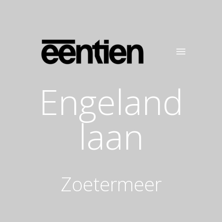
Engeland
laan
Zoetermeer