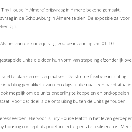
je Tiny House in Almere’ prijsvraag in Almere bekend gemaakt.
vraag in de Schouwburg in Almere te zien. De expositie zal voor
ken zijn.
! Als het aan de kinderjury ligt zou de inzending van 01-10
gestapelde units die door hun vorm van stapeling afzonderlijk ove
 snel te plaatsen en verplaatsen. De slimme flexibele inrichting
 inrichting gemakkelijk van een dagsituatie naar een nachtsituatie
 ook mogelijk om de units onderling te koppelen en ontkoppelen
taat. Voor dat doel is de ontsluiting buiten de units gehouden.
teresseerden. Hiervoor is Tiny House Match in het leven geroepen
y housing concept als proefproject ergens te realiseren is. Meer