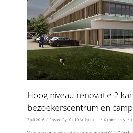
Hoog niveau renovatie 2 k
bezoekerscentrum en campu
7 juli 2016
/
Posted By : 01-10 Architecten
/
0 comments
/
U
Van een van haar vaste klanten ontving 01-10 Arch