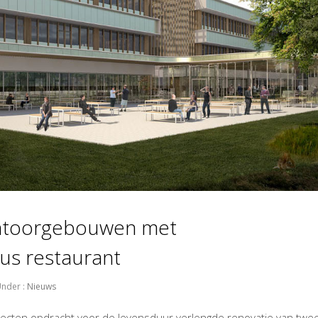
antoorgebouwen met
s restaurant
nder :
Nieuws
itecten opdracht voor de levensduur verlengde renovatie van twe