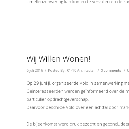
lamellenzonwering kan komen te vervallen en de kant
Wij Willen Wonen!
6 juli 2016
/
Posted By : 01-10 Architecten
/
0 comments
/
U
Op 29 juni jl. organiseerde Volq in samenwerking 
Geinteresseerden werden geïnformeerd over de moge
particulier opdrachtgeverschap.
Daarvoor beschikte Volq over een achttal door mark
De bijeenkomst werd druk bezocht en geconcludee