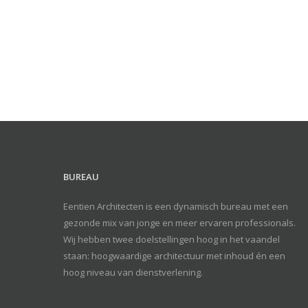
BUREAU
Eentien Architecten is een dynamisch bureau met een
gezonde mix van jonge en meer ervaren professionals.
Wij hebben twee doelstellingen hoog in het vaandel
staan: hoogwaardige architectuur met inhoud én een
hoog niveau van dienstverlening.