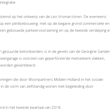
ntegratie.
gestemd op het ontwerp van de Leo Vroman toren. De eveneens
rd op een plintbebouwing met op de begane grond commerciële en
g een gebouwde parkeervoorziening en op de tweede verdieping 
an gezuurde betonbanden, is in de gevels van de Georgine Sande
keergarage is voorzien van geperforeerde metselwerk vlakken,
 worden geventileerd.
ningen die door Woonpartners Midden Holland in het sociale
 in de vorm van zelfstandig wonen met begeleiding door
rd in het tweede kwartaal van 2018.