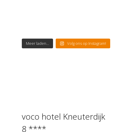
Meer laden…
Volg ons op Instagram!
voco hotel Kneuterdijk
8 ****