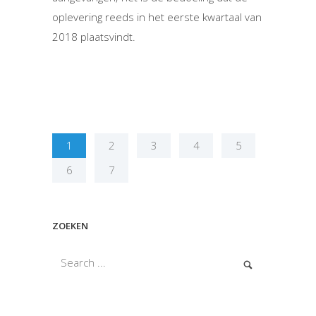
oplevering reeds in het eerste kwartaal van
2018 plaatsvindt.
1
2
3
4
5
6
7
ZOEKEN