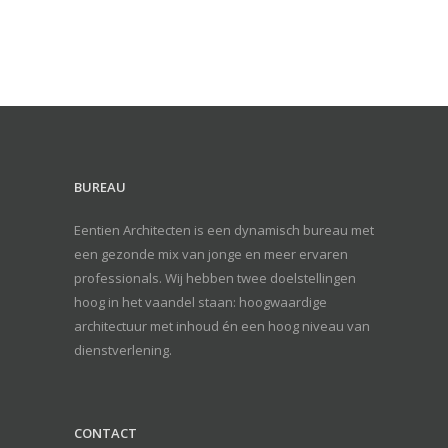
BUREAU
Eentien Architecten is een dynamisch bureau met
een gezonde mix van jonge en meer ervaren
professionals. Wij hebben twee doelstellingen
hoog in het vaandel staan: hoogwaardige
architectuur met inhoud én een hoog niveau van
dienstverlening.
CONTACT