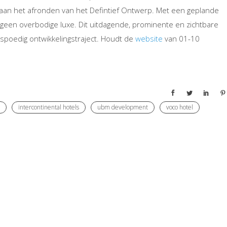
 aan het afronden van het Defintief Ontwerp. Met een geplande
geen overbodige luxe. Dit uitdagende, prominente en zichtbare
poedig ontwikkelingstraject. Houdt de
website
van 01-10
intercontinental hotels
ubm development
voco hotel