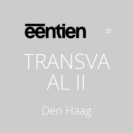
TRANSVA
AL II
Den Haag