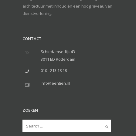
architectuur met inhoud én een hoog niveau van
dienstverlening.
CONTACT
Schiedamsedijk 43
3011 ED Rotterdam
010 - 213 18 18
info@eentien.nl
ZOEKEN