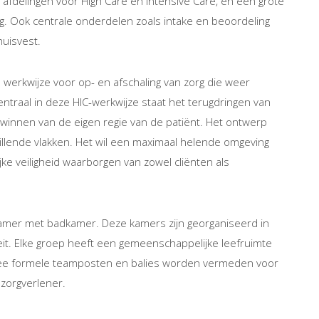
, afdelingen voor High Care en Intensive Care, en een grote
ng. Ook centrale onderdelen zoals intake en beoordeling
uisvest.
 werkwijze voor op- en afschaling van zorg die weer
ntraal in deze HIC-werkwijze staat het terugdringen van
winnen van de eigen regie van de patiënt. Het ontwerp
hillende vlakken. Het wil een maximaal helende omgeving
jke veiligheid waarborgen van zowel cliënten als
amer met badkamer. Deze kamers zijn georganiseerd in
teit. Elke groep heeft een gemeenschappelijke leefruimte
ee formele teamposten en balies worden vermeden voor
 zorgverlener.