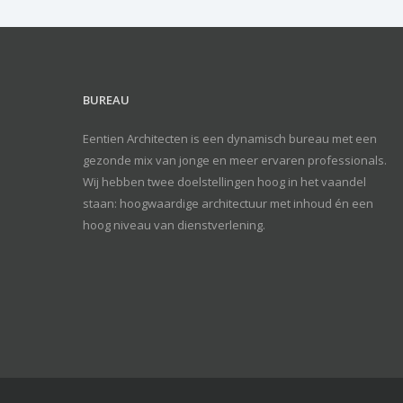
BUREAU
Eentien Architecten is een dynamisch bureau met een
gezonde mix van jonge en meer ervaren professionals.
Wij hebben twee doelstellingen hoog in het vaandel
staan: hoogwaardige architectuur met inhoud én een
hoog niveau van dienstverlening.