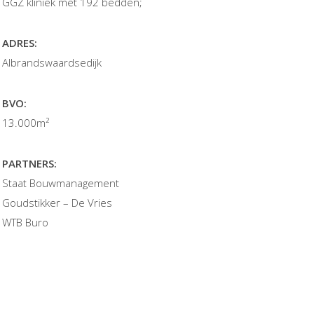
GGZ kliniek met 192 bedden;
ADRES:
Albrandswaardsedijk
BVO:
13.000m²
PARTNERS:
Staat Bouwmanagement
Goudstikker – De Vries
WTB Buro