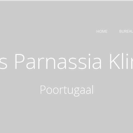
HOME
BUREA
 Parnassia Kli
Poortugaal