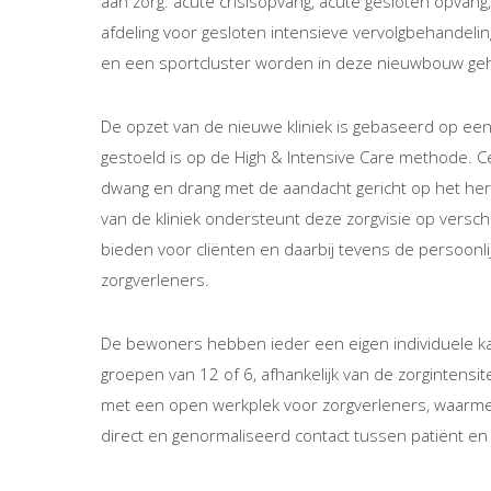
aan zorg: acute crisisopvang, acute gesloten opvang
afdeling voor gesloten intensieve vervolgbehandeli
en een sportcluster worden in deze nieuwbouw geh
De opzet van de nieuwe kliniek is gebaseerd op een
gestoeld is op de High & Intensive Care methode. Ce
dwang en drang met de aandacht gericht op het her
van de kliniek ondersteunt deze zorgvisie op versc
bieden voor cliënten en daarbij tevens de persoonli
zorgverleners.
De bewoners hebben ieder een eigen individuele k
groepen van 12 of 6, afhankelijk van de zorgintensi
met een open werkplek voor zorgverleners, waarm
direct en genormaliseerd contact tussen patiënt en