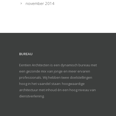
november 2014
BUREAU
Eentien Architecten is een dynamisch bureau met
een gezonde mix van jonge en meer ervaren
professionals. Wij hebben twee doelstellingen
hoog in het vaandel staan: hoogwaardige
architectuur met inhoud én een hoog niveau van
dienstverlening.