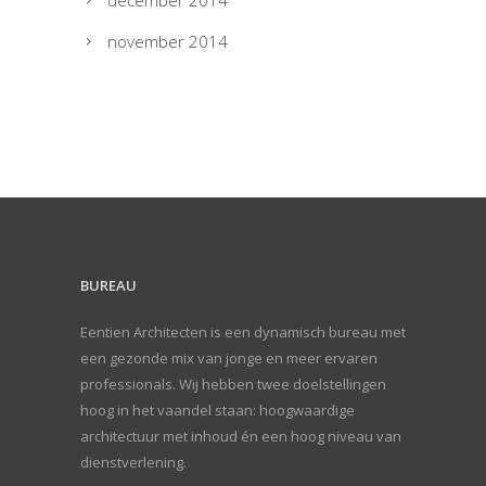
december 2014
november 2014
BUREAU
Eentien Architecten is een dynamisch bureau met
een gezonde mix van jonge en meer ervaren
professionals. Wij hebben twee doelstellingen
hoog in het vaandel staan: hoogwaardige
architectuur met inhoud én een hoog niveau van
dienstverlening.