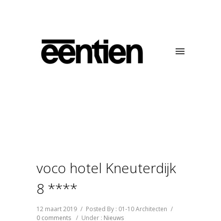
voco hotel Kneuterdijk
8 ****
12 maart 2019
/
Posted By : 01-10 Architecten
/
0 comments
/
Under :
Nieuws