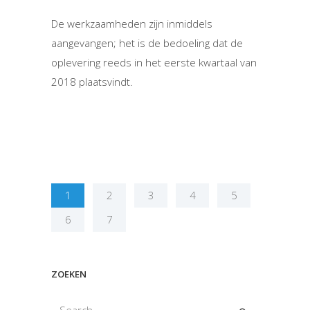
De werkzaamheden zijn inmiddels
aangevangen; het is de bedoeling dat de
oplevering reeds in het eerste kwartaal van
2018 plaatsvindt.
1
2
3
4
5
6
7
ZOEKEN