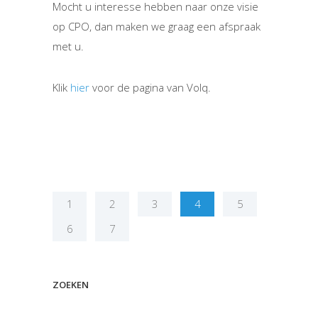
Mocht u interesse hebben naar onze visie
op CPO, dan maken we graag een afspraak
met u.
Klik
hier
voor de pagina van Volq.
1
2
3
4
5
6
7
ZOEKEN